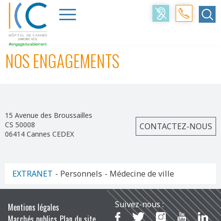
Accueil
>
Le CHC
>
Nos engagements
NOS ENGAGEMENTS
15 Avenue des Broussailles
CS 50008
CONTACTEZ-NOUS
06414 Cannes CEDEX
EXTRANET
- Personnels
- Médecine de ville
Suivez-nous :
Mentions légales
Marchés publics
Plan du site