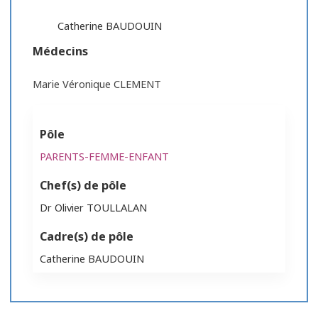
Catherine BAUDOUIN
Médecins
Marie Véronique CLEMENT
Pôle
PARENTS-FEMME-ENFANT
Chef(s) de pôle
Dr Olivier TOULLALAN
Cadre(s) de pôle
Catherine BAUDOUIN
Les enfants sont adressés par les pédiatres des
Les prises en charge au CAMSP s’organisent soit en
L’équipe est composée de professionnels de santé :
Trouble du développement de l’enfant
centres hospitaliers, les médecins de PMI, les
individuel, soit en groupe à travers :
nécessitant une prise en charge pluridisciplinaire