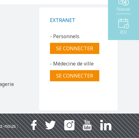
Paiement
EXTRANET
RDV
- Personnels
SE CONNECTER
- Médecine de ville
SE CONNECTER
agerie
z-nous :