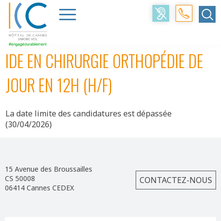
Accueil
>
Professionnels
>
Offres d’emploi
>
IDE
EN CHIRURGIE ORTHOPÉDIE DE JOUR EN 12H (H/F)
IDE EN CHIRURGIE ORTHOPÉDIE DE
JOUR EN 12H (H/F)
La date limite des candidatures est dépassée
(30/04/2026)
15 Avenue des Broussailles
CS 50008
CONTACTEZ-NOUS
06414 Cannes CEDEX