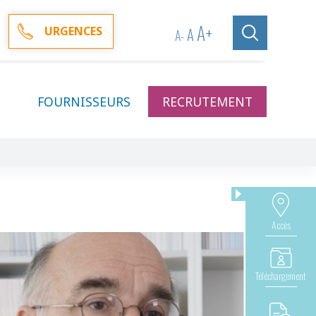
A
+
A
URGENCES
A
-
FOURNISSEURS
RECRUTEMENT
Accès
Téléchargement