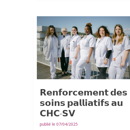
𝗥𝗲𝗻𝗳𝗼𝗿𝗰𝗲𝗺𝗲𝗻𝘁 𝗱𝗲𝘀
𝘀𝗼𝗶𝗻𝘀 𝗽𝗮𝗹𝗹𝗶𝗮𝘁𝗶𝗳𝘀 𝗮𝘂
𝗖𝗛𝗖-𝗦𝗩
publié le 07/04/2025