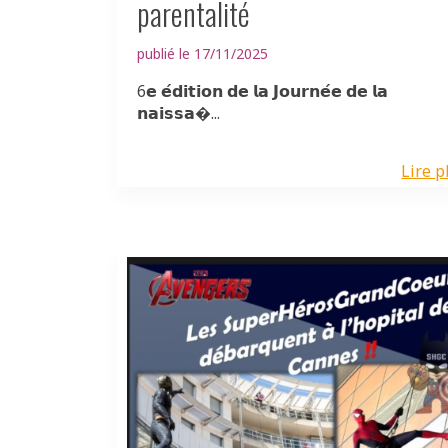
parentalité
publié le 17/11/2025
6𝗲 𝗲́𝗱𝗶𝘁𝗶𝗼𝗻 𝗱𝗲 𝗹𝗮 𝗝𝗼𝘂𝗿𝗻𝗲́𝗲 𝗱𝗲 𝗹𝗮
𝗻𝗮𝗶𝘀𝘀𝗮�...
Lire p