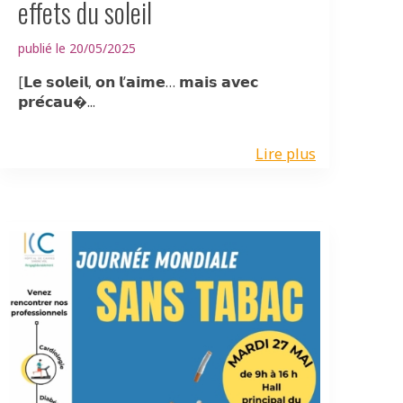
effets du soleil
publié le 20/05/2025
[𝗟𝗲 𝘀𝗼𝗹𝗲𝗶𝗹, 𝗼𝗻 𝗹’𝗮𝗶𝗺𝗲… 𝗺𝗮𝗶𝘀 𝗮𝘃𝗲𝗰
𝗽𝗿𝗲́𝗰𝗮𝘂�...
Lire plus