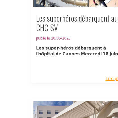
Les superhéros débarquent au
CHC-SV
publié le 20/05/2025
𝗟𝗲𝘀 𝘀𝘂𝗽𝗲𝗿-𝗵𝗲́𝗿𝗼𝘀 𝗱𝗲́𝗯𝗮𝗿𝗾𝘂𝗲𝗻𝘁 𝗮̀
𝗹’𝗵𝗼̂𝗽𝗶𝘁𝗮𝗹 𝗱𝗲 𝗖𝗮𝗻𝗻𝗲𝘀 𝗠𝗲𝗿𝗰𝗿𝗲𝗱𝗶 𝟭𝟴 𝗷𝘂𝗶𝗻.
Lire p