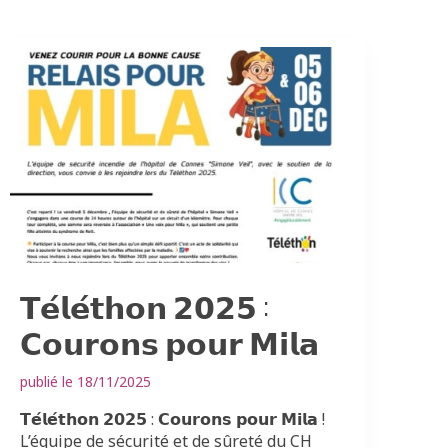
𝗧𝗲́𝗹𝗲́𝘁𝗵𝗼𝗻 𝟮𝟬𝟮𝟱 :
𝗖𝗼𝘂𝗿𝗼𝗻𝘀 𝗽𝗼𝘂𝗿 𝗠𝗶𝗹𝗮
publié le 18/11/2025
𝗧𝗲́𝗹𝗲́𝘁𝗵𝗼𝗻 𝟮𝟬𝟮𝟱 : 𝗖𝗼𝘂𝗿𝗼𝗻𝘀 𝗽𝗼𝘂𝗿 𝗠𝗶𝗹𝗮 !
L’équipe de sécurité et de sûreté du CH