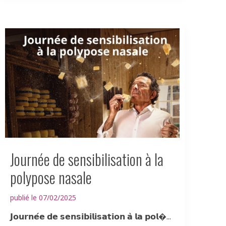
Journée de sensibilisation à la
polypose nasale
publié le 07/02/2025
𝗝𝗼𝘂𝗿𝗻𝗲́𝗲 𝗱𝗲 𝘀𝗲𝗻𝘀𝗶𝗯𝗶𝗹𝗶𝘀𝗮𝘁𝗶𝗼𝗻 𝗮̀ 𝗹𝗮 𝗽𝗼𝗹�...