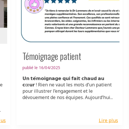
Témoignage patient
publié le 16/04/2025
𝗨𝗻 𝘁𝗲́𝗺𝗼𝗶𝗴𝗻𝗮𝗴𝗲 𝗾𝘂𝗶 𝗳𝗮𝗶𝘁 𝗰𝗵𝗮𝘂𝗱 𝗮𝘂
re
𝗰œ𝘂𝗿 ! Rien ne vaut les mots d’un patient
pour illustrer l’engagement et le
dévouement de nos équipes. Aujourd’hui...
.
lus
Lire plus