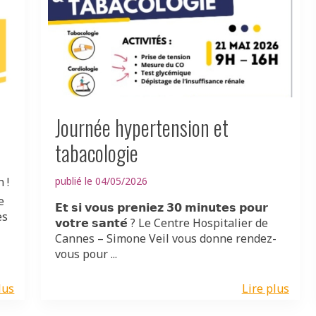
Journée hypertension et
tabacologie
 !
publié le 04/05/2026
e
𝗘𝘁 𝘀𝗶 𝘃𝗼𝘂𝘀 𝗽𝗿𝗲𝗻𝗶𝗲𝘇 𝟯𝟬 𝗺𝗶𝗻𝘂𝘁𝗲𝘀 𝗽𝗼𝘂𝗿
es
𝘃𝗼𝘁𝗿𝗲 𝘀𝗮𝗻𝘁𝗲́ ? Le Centre Hospitalier de
Cannes – Simone Veil vous donne rendez-
vous pour ...
lus
Lire plus