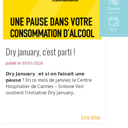
Paiement
RDV
Dry january, c’est parti !
publié le 05/01/2026
𝗗𝗿𝘆 𝗝𝗮𝗻𝘂𝗮𝗿𝘆 : 𝗲𝘁 𝘀𝗶 𝗼𝗻 𝗳𝗮𝗶𝘀𝗮𝗶𝘁 𝘂𝗻𝗲
𝗽𝗮𝘂𝘀𝗲 ? En ce mois de janvier, le Centre
Hospitalier de Cannes – Simone Veil
soutient l’initiative Dry January...
Lire plus