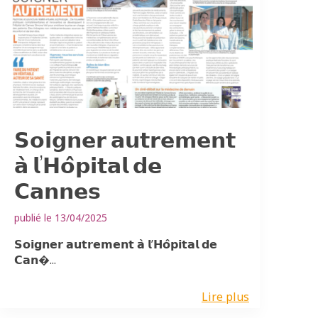
𝗦𝗼𝗶𝗴𝗻𝗲𝗿 𝗮𝘂𝘁𝗿𝗲𝗺𝗲𝗻𝘁
𝗮̀ 𝗹’𝗛𝗼̂𝗽𝗶𝘁𝗮𝗹 𝗱𝗲
𝗖𝗮𝗻𝗻𝗲𝘀
publié le 13/04/2025
𝗦𝗼𝗶𝗴𝗻𝗲𝗿 𝗮𝘂𝘁𝗿𝗲𝗺𝗲𝗻𝘁 𝗮̀ 𝗹’𝗛𝗼̂𝗽𝗶𝘁𝗮𝗹 𝗱𝗲
𝗖𝗮𝗻�...
Lire plus